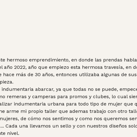
ste hermoso emprendimiento, en donde las prendas hablan 
 el año 2022, año que empiezo esta hermosa travesía, en 
de hace más de 30 años, entonces utilizaba algunas de s
pieza.
 indumentaria abarcar, ya que todas no se puede, empecé 
mo remeras y camperas para promos y clubes, lo cual sie
lizar indumentaria urbana para todo tipo de mujer que qui
me arme mi propio taller que ademas trabajo con otro tal
mujeres, de cómo nos sentimos y como nos queremos senti
. Cada una llevamos un sello y con nuestros diseños sol
te nivel.