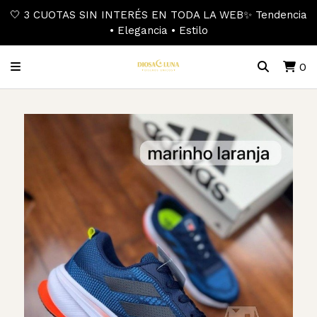
🤍 3 CUOTAS SIN INTERÉS EN TODA LA WEB✨ Tendencia
• Elegancia • Estilo
0