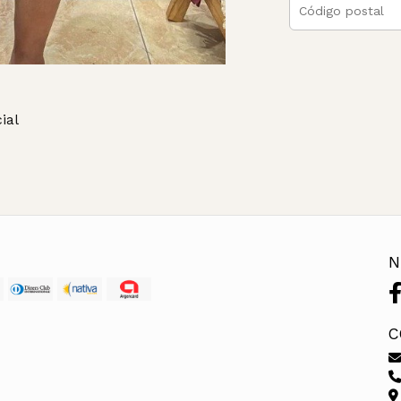
ial
N
C