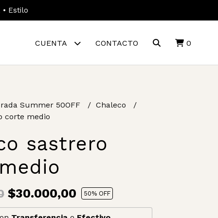
• Estilo
CUENTA
CONTACTO
0
rada Summer 50OFF
Chaleco
o corte medio
co sastrero
 medio
$30.000,00
0
50
% OFF
on
Transferencia
o
Efectivo