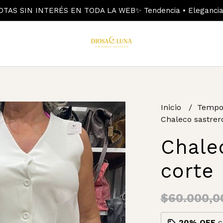
OTAS SIN INTERÉS EN TODA LA WEB✨ Tendencia • Elegancia 
Inicio
Tempo
Chaleco sastrer
Chale
corte
$60.000,0
20% OFF
c