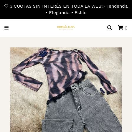
🤍 3 CUOTAS SIN INTERÉS EN TODA LA WEB✨ Tendencia
• Elegancia • Estilo
0