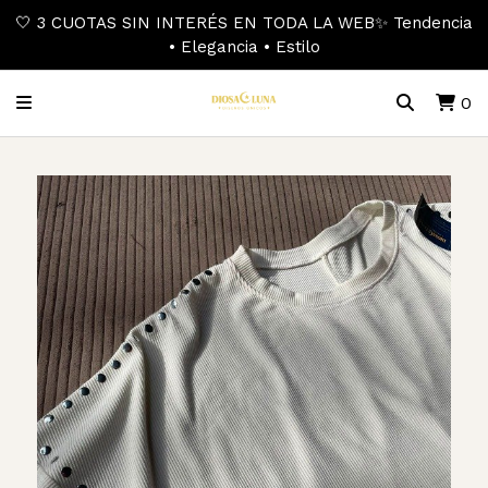
🤍 3 CUOTAS SIN INTERÉS EN TODA LA WEB✨ Tendencia
• Elegancia • Estilo
0