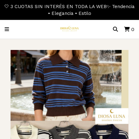
🤍 3 CUOTAS SIN INTERÉS EN TODA LA WEB✨ Tendencia
• Elegancia • Estilo
0