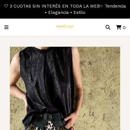
🤍 3 CUOTAS SIN INTERÉS EN TODA LA WEB✨ Tendencia
• Elegancia • Estilo
0