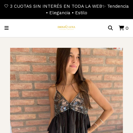
🤍 3 CUOTAS SIN INTERÉS EN TODA LA WEB✨ Tendencia
• Elegancia • Estilo
0