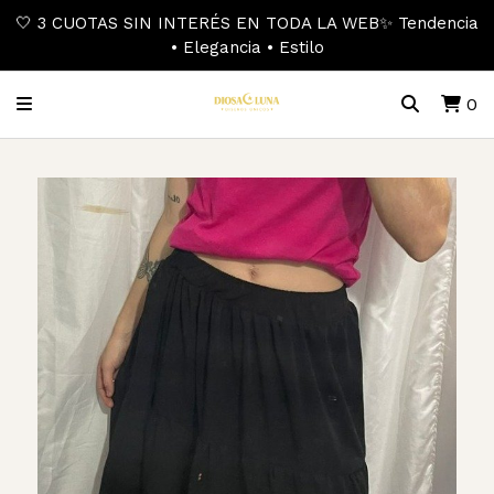
🤍 3 CUOTAS SIN INTERÉS EN TODA LA WEB✨ Tendencia
• Elegancia • Estilo
0