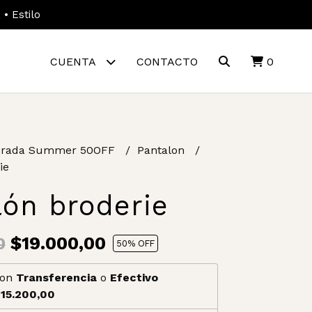
• Estilo
CUENTA
CONTACTO
0
rada Summer 50OFF
Pantalon
ie
lón broderie
$19.000,00
0
50
% OFF
on
Transferencia
o
Efectivo
15.200,00