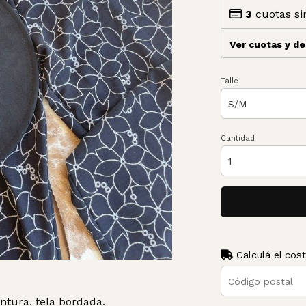
3
cuotas si
Ver cuotas y d
Talle
Cantidad
Calculá el cos
intura, tela bordada.