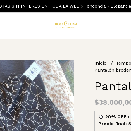
OTAS SIN INTERÉS EN TODA LA WEB✨ Tendencia • Elegancia 
Inicio
Tempo
Pantalón broder
Panta
$38.000,0
20% OFF
c
Precio final:
$